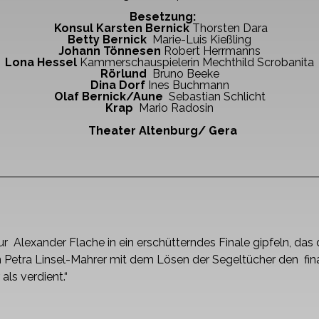
Besetzung:
Konsul Karsten Bernick
Thorsten Dara
Betty Bernick
Marie-Luis Kießling
Johann Tönnesen
Robert Herrmanns
Lona Hessel
Kammerschauspielerin Mechthild Scrobanita
Rörlund
Bruno Beeke
Dina Dorf
Ines Buchmann
Olaf Bernick/Aune
Sebastian Schlicht
Krap
Mario Radosin
Theater Altenburg/ Gera
ur Alexander Flache in ein erschütterndes Finale gipfeln, das 
n Petra Linsel-Mahrer mit dem Lösen der Segeltücher den fin
als verdient.“