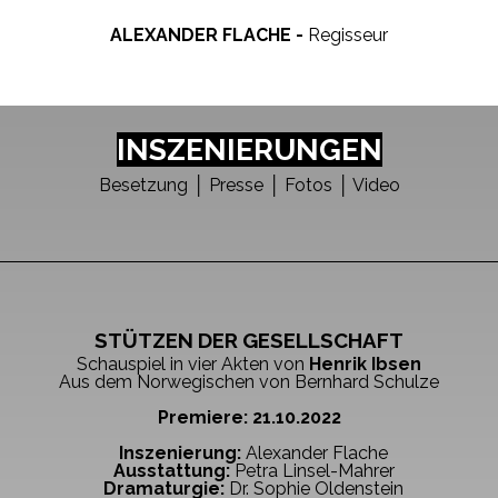
ALEXANDER FLACHE -
Regisseur
INSZENIERUNGEN
Besetzung
│
Presse │ Fotos
│
Video
STÜTZEN DER GESELLSCHAFT
Schauspiel in vier Akten von
Henrik Ibsen
Aus dem Norwegischen von Bernhard Schulze
Premiere: 21.10.2022
Inszenierung:
Alexander Flache
Ausstattung:
Petra Linsel-Mahrer
Dramaturgie:
D
r. Sophie Oldenstein